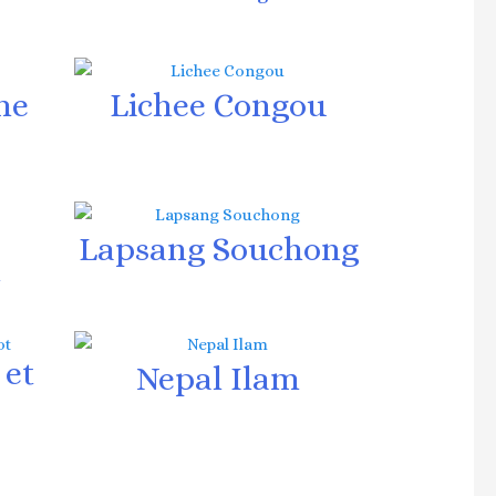
me
Lichee Congou
Lapsang Souchong
m
 et
Nepal Ilam