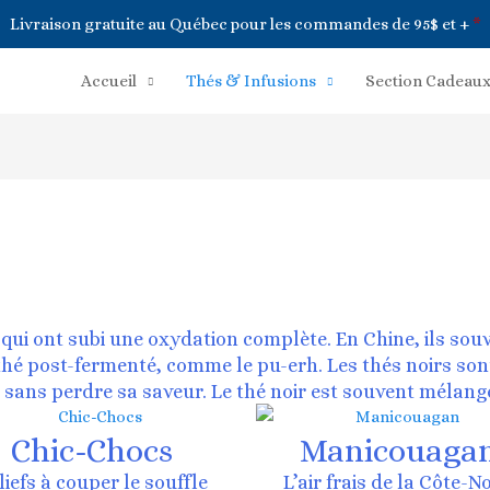
Livraison gratuite au Québec pour les commandes de 95$ et +
*
Accueil
Thés & Infusions
Section Cadeau
er qui ont subi une oxydation complète. En Chine, ils so
au thé post-fermenté, comme le pu-erh. Les thés noirs s
 sans perdre sa saveur. Le thé noir est souvent mélangé
Chic-Chocs
Manicouaga
liefs à couper le souffle
L’air frais de la Côte-N