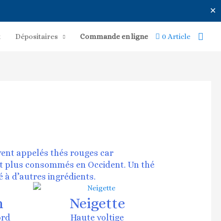
✕
Rech
x
Dépositaires
Commande en ligne
0 Article
uvent appelés thés rouges car
ont plus consommés en Occident. Un thé
 à d’autres ingrédients.
n
Neigette
ord
Haute voltige