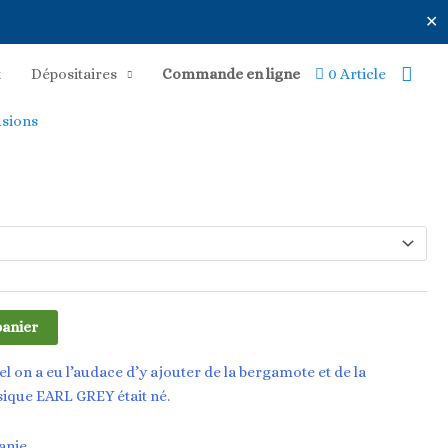
✕
Rech
x
Dépositaires
Commande en ligne
0 Article
usions
panier
l on a eu l’audace d’y ajouter de la bergamote et de la
sique EARL GREY était né.
banie