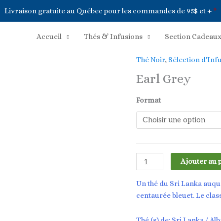
Livraison gratuite au Québec pour les commandes de 95$ et +
*
Accueil
Thés & Infusions
Section Cadeau
Thé Noir
,
Sélection d'Inf
Earl Grey
Format
quantité
Ajouter au 
de
Earl
Un thé du Sri Lanka auque
Grey
centaurée bleuet. Le clas
Thé (s) de: Sri Lanka / Al