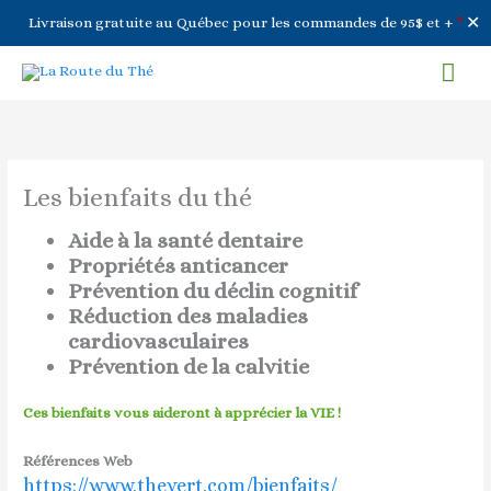
✕
Livraison gratuite au Québec pour les commandes de 95$ et +
*
Aller
Men
au
contenu
prin
Les bienfaits du thé
Aide à la santé dentaire
Propriétés anticancer
Prévention du déclin cognitif
Réduction des maladies
cardiovasculaires
Prévention de la calvitie
Ces bienfaits vous aideront à apprécier la
VIE !
Références Web
https://www.thevert.com/bienfaits/