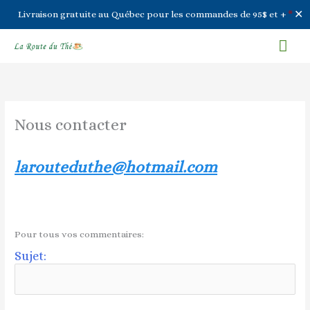
✕
Livraison gratuite au Québec pour les commandes de 95$ et +
*
Aller
Men
au
contenu
prin
Nous contacter
larouteduthe@hotmail.com
Pour tous vos commentaires:
Sujet: