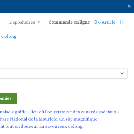
✕
Rech
x
Dépositaires
Commande en ligne
0 Article
 Oolong
panier
ise signifie « lieu où l’on retrouve des canards spéciaux ».
 Parc National de la Mauricie, un site magnifique!
allient tout en douceur au savoureux oolong.