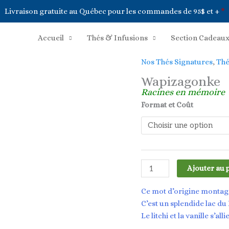
Livraison gratuite au Québec pour les commandes de 95$ et +
*
Accueil
Thés & Infusions
Section Cadeau
Nos Thés Signatures
,
Thé
Wapizagonke
Racines en mémoire
Format et Coût
quantité
Ajouter au 
de
Wapizagonke
Ce mot d’origine montagna
C’est un splendide lac du
Le litchi et la vanille s’