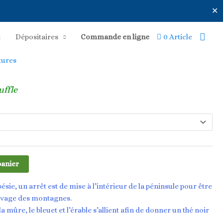
✕
Rech
x
Dépositaires
Commande en ligne
0 Article
tures
uffle
panier
sie, un arrêt est de mise à l’intérieur de la péninsule pour être
auvage des montagnes.
la mûre, le bleuet et l’érable s’allient afin de donner un thé noir