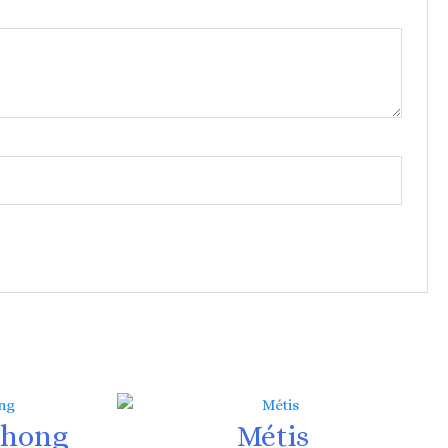
chong
Métis