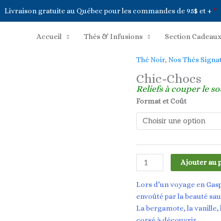
Livraison gratuite au Québec pour les commandes de 95$ et +
*
Accueil
Thés & Infusions
Section Cadeau
Thé Noir
,
Nos Thés Signa
Chic-Chocs
Reliefs à couper le so
Format et Coût
quantité
Ajouter au 
de
Chic-
Lors d’un voyage en Gaspé
Chocs
envoûté par la beauté s
La bergamote, la vanille, 
corsé à découvrir.