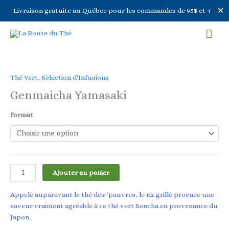
✕
Livraison gratuite au Québec pour les commandes de 95$ et +
*
Aller
Men
au
contenu
prin
Thé Vert
,
Sélection d'Infusions
Genmaicha Yamasaki
Format
quantité
Ajouter au panier
de
Genmaicha
Appelé auparavant le thé des ‘pauvres, le riz grillé procure une
Yamasaki
saveur vraiment agréable à ce thé vert Sencha en provenance du
Japon.