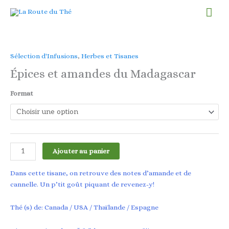
Aller
Men
au
contenu
prin
Sélection d'Infusions
,
Herbes et Tisanes
Épices et amandes du Madagascar
Format
quantité
Ajouter au panier
de
Épices
Dans cette tisane, on retrouve des notes d’amande et de
et
cannelle. Un p’tit goût piquant de revenez-y!
amandes
du
Thé (s) de: Canada / USA / Thaïlande / Espagne
Madagascar