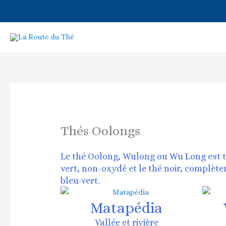
Aller
au
contenu
Thés Oolongs
Le thé Oolong, Wulong ou Wu Long est th
vert, non-oxydé et le thé noir, complète
bleu-vert.
Matapédia
Vallée et rivière