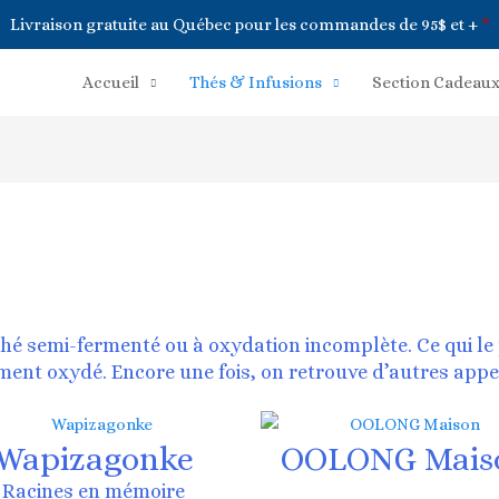
Livraison gratuite au Québec pour les commandes de 95$ et +
*
Accueil
Thés & Infusions
Section Cadeau
é semi-fermenté ou à oxydation incomplète. Ce qui le 
ment oxydé. Encore une fois, on retrouve d’autres appel
Wapizagonke
OOLONG Mais
Racines en mémoire