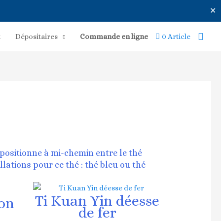
✕
Rech
x
Dépositaires
Commande en ligne
0 Article
positionne à mi-chemin entre le thé
lations pour ce thé : thé bleu ou thé
Ti Kuan Yin déesse
on
de fer