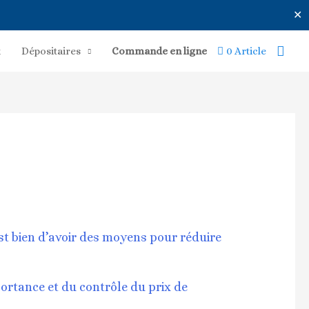
✕
Rech
x
Dépositaires
Commande en ligne
0 Article
est bien d’avoir des moyens pour réduire
portance et du contrôle du prix de