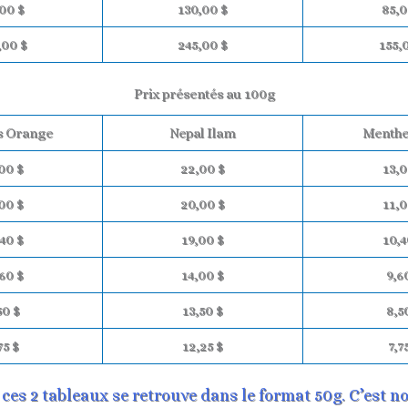
00 $
130,00 $
85,0
,00 $
245,00 $
155,
Prix présentés au 100g
 Orange
Nepal Ilam
Menthe
00 $
22,00 $
13,0
00 $
20,00 $
11,0
40 $
19,00 $
10,4
60 $
14,00 $
9,6
50 $
13,50 $
8,5
75 $
12,25 $
7,7
e ces 2 tableaux se retrouve dans le format 50g. C’est n