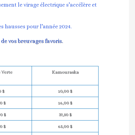
ment le virage électrique s’accélère et
s hausses pour l’année 2024.
 de vos breuvages favoris.
 Verte
Kamouraska
0 $
10,00 $
0 $
16,00 $
0 $
37,50 $
0 $
65,00 $