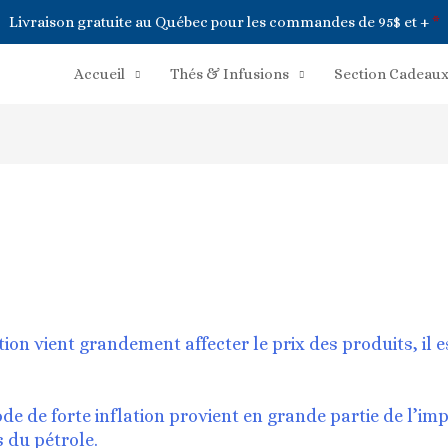
Livraison gratuite au Québec pour les commandes de 95$ et +
*
Accueil
Thés & Infusions
Section Cadeau
on vient grandement affecter le prix des produits, il 
de de forte inflation provient en grande partie de l’im
s du pétrole.