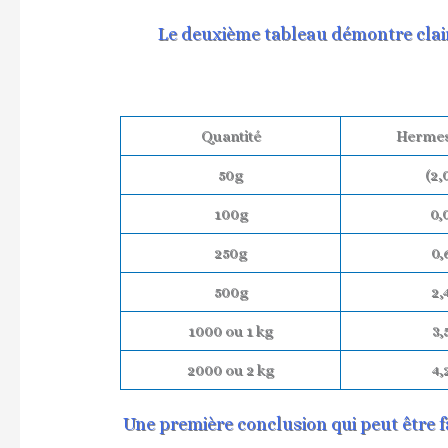
Le deuxième tableau démontre claire
Quantité
Hermes
50g
(2,
100g
0,
250g
0,
500g
2,
1000 ou 1 kg
3,
2000 ou 2 kg
4,
Une première conclusion qui peut être f