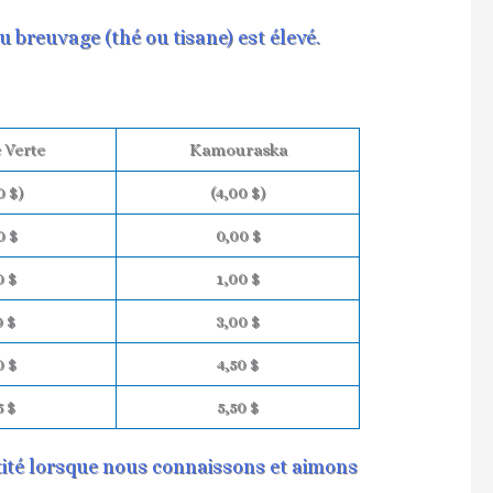
 breuvage (thé ou tisane) est élevé.
 Verte
Kamouraska
0 $)
(4,00 $)
0 $
0,00 $
0 $
1,00 $
0 $
3,00 $
0 $
4,50 $
5 $
5,50 $
ntité lorsque nous connaissons et aimons