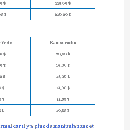
0 $
115,00 $
00 $
210,00 $
 Verte
Kamouraska
0 $
20,00 $
0 $
16,00 $
0 $
15,00 $
0 $
13,00 $
0 $
11,50 $
5 $
10,50 $
ormal car il y a plus de manipulations et