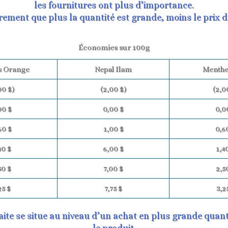
les fournitures ont plus d’importance.
ment que plus la quantité est grande, moins le prix du
Économies sur 100g
 Orange
Nepal Ilam
Menthe
00 $)
(2,00 $)
(2,0
00 $
0,00 $
0,0
60 $
1,00 $
0,6
40 $
6,00 $
1,4
50 $
7,00 $
2,5
25 $
7,75 $
3,2
aite se situe au niveau d’un achat en plus grande qua