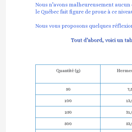
Nous n’avons malheureusement aucun con
le Québec fait figure de proue à ce nivea
Nous vous proposons quelques réflexion
Tout d’abord, voici un ta
Quantité (g)
Hermes
50
7,
100
13,
250
31,
500
53,