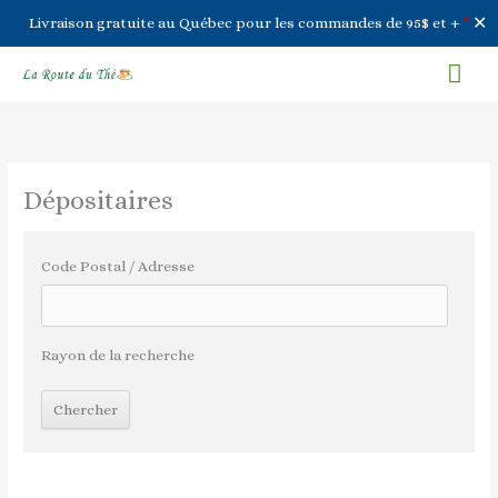
✕
Livraison gratuite au Québec pour les commandes de 95$ et +
*
Aller
Men
au
contenu
prin
Dépositaires
Code Postal / Adresse
Rayon de la recherche