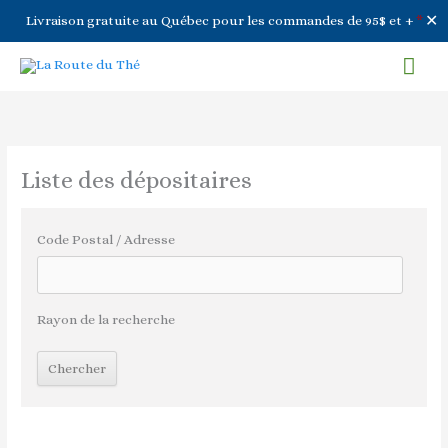
✕
Livraison gratuite au Québec pour les commandes de 95$ et +
*
Aller
Men
au
contenu
prin
Liste des dépositaires
Code Postal / Adresse
Rayon de la recherche