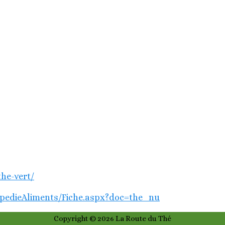
the-vert/
lopedieAliments/Fiche.aspx?doc=the_nu
Copyright © 2026
La Route du Thé