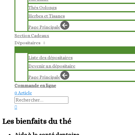
Thés Oolongs
Herbes et Tisanes
Page Principale
Section Cadeaux
Dépositaires
Liste des dépositaires
Devenir un dépositaire
Page Principale
Commande en ligne
0 Article
Rechercher :
Rechercher
Les bienfaits du thé
Aide à la santé dentaire