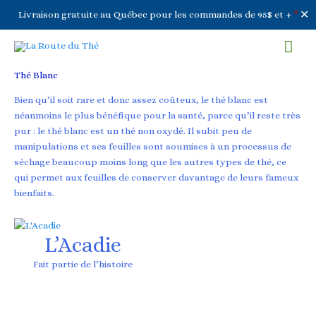
✕
Livraison gratuite au Québec pour les commandes de 95$ et +
*
Aller
Men
au
contenu
prin
Thé Blanc
Bien qu’il soit rare et donc assez coûteux, le thé blanc est
néanmoins le plus bénéfique pour la santé, parce qu’il reste très
pur : le thé blanc est un thé non oxydé. Il subit peu de
manipulations et ses feuilles sont soumises à un processus de
séchage beaucoup moins long que les autres types de thé, ce
qui permet aux feuilles de conserver davantage de leurs fameux
bienfaits.
L’Acadie
Fait partie de l’histoire