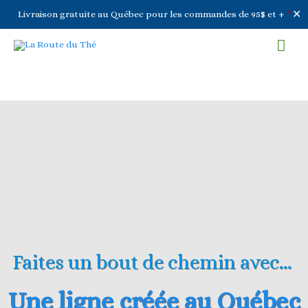
✕
Livraison gratuite au Québec pour les commandes de 95$ et +
*
Aller
Men
au
contenu
prin
Faites un bout de chemin avec…
Une ligne créée au Québec