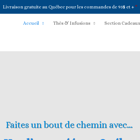
Livraison gratuite au Québec pour les commandes de 95$ et +
*
Accueil
Thés & Infusions
Section Cadeau
Faites un bout de chemin avec…