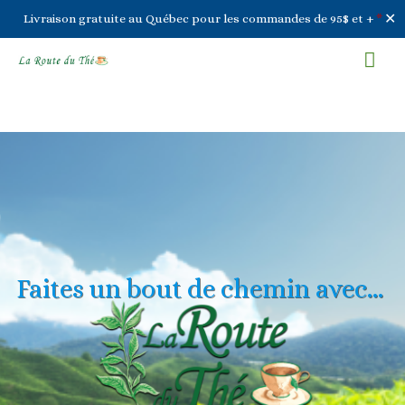
✕
Livraison gratuite au Québec pour les commandes de 95$ et +
*
Aller
Men
au
contenu
prin
Faites un bout de chemin avec…